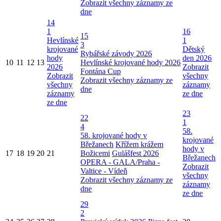
Zobrazit všechny záznamy ze
dne
14
1
16
15
Hevlínské
1
3
krojované
Dětský
Rybářské závody 2026
hody
den 2026
10
11
12
13
Hevlínské krojované hody 2026
2026
Zobrazit
Fontána Cup
Zobrazit
všechny
Zobrazit všechny záznamy ze
všechny
záznamy
dne
záznamy
ze dne
ze dne
23
22
1
4
58.
58. krojované hody v
krojované
Břežanech
Křížem krážem
hody v
17
18
19
20
21
Božicemi
Gulášfest 2026
Břežanech
OPERA - GALA/Praha -
Zobrazit
Valtice - Vídeň
všechny
Zobrazit všechny záznamy ze
záznamy
dne
ze dne
29
2