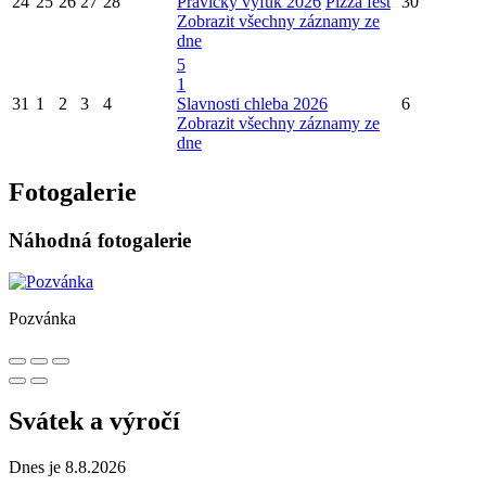
24
25
26
27
28
Pravický výfuk 2026
Pizza fest
30
Zobrazit všechny záznamy ze
dne
5
1
31
1
2
3
4
Slavnosti chleba 2026
6
Zobrazit všechny záznamy ze
dne
Fotogalerie
Náhodná fotogalerie
Pozvánka
Svátek a výročí
Dnes je 8.8.2026