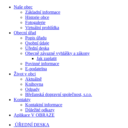
Naše obec
Základní informace
Historie obce
Fotogalerie
Virtuální prohlídka
Obecní úřad
Popis úřadu
Osobní údaje
Úřední deska
Obecně závazné vyhlášky a zákony
Jak zaplatit
Povinné informace
E-podatelna
Život v obci
Aktuálně
Knihovna
Odpady
Břežanská dopravní společnost, s.r.o.
Kontakty
Kontaktní informace
Důležité odkazy
Aplikace V OBRAZE
ÚŘEDNÍ DESKA