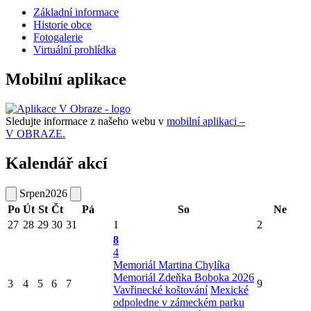
Základní informace
Historie obce
Fotogalerie
Virtuální prohlídka
Mobilní aplikace
Sledujte informace z našeho webu v
mobilní aplikaci –
V OBRAZE.
Kalendář akcí
Srpen
2026
Po
Út
St
Čt
Pá
So
Ne
27
28
29
30
31
1
2
8
4
Memoriál Martina Chylíka
Memoriál Zdeňka Boboka 2026
3
4
5
6
7
9
Vavřinecké koštování
Mexické
odpoledne v zámeckém parku