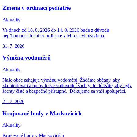
Změna v ordinaci pediatrie
Aktuality
Ve dnech od 10. 8. 2026 do 14. 8. 2026 bude z důvodu
nepřítomnosti lékařky ordinace v Miroslavi uzavřena.
31. 7.
2026
Výměna vodoměrů
Aktuality
Naše obec zahajuje výměnu vodoměrů. Žádáme občany, aby
zkontrolovali a opravili své vodovodní šachty. Je důležité, aby byly
šachty čisté a bezpečně přístupné. Děkujeme za vaši spolupráci.
21. 7.
2026
Krojované hody v Mackovicích
Aktuality
Krojované hody v Mackovicích