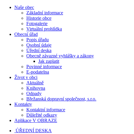
Naše obec
Základní informace
Historie obce
Fotogalerie
Virtuální prohlídka
Obecní úřad
Popis úřadu
Osobní údaje
Úřední deska
Obecně závazné vyhlášky a zákony
Jak zaplatit
Povinné informace
E-podatelna
Život v obci
Aktuálně
Knihovna
Odpady
Břežanská dopravní společnost, s.r.o.
Kontakty
Kontaktní informace
Důležité odkazy
Aplikace V OBRAZE
ÚŘEDNÍ DESKA