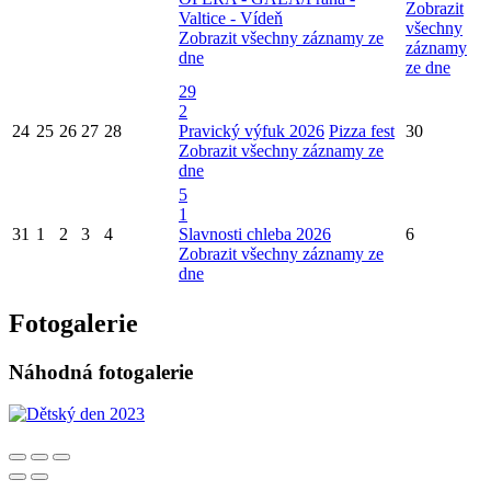
Zobrazit
Valtice - Vídeň
všechny
Zobrazit všechny záznamy ze
záznamy
dne
ze dne
29
2
24
25
26
27
28
Pravický výfuk 2026
Pizza fest
30
Zobrazit všechny záznamy ze
dne
5
1
31
1
2
3
4
Slavnosti chleba 2026
6
Zobrazit všechny záznamy ze
dne
Fotogalerie
Náhodná fotogalerie