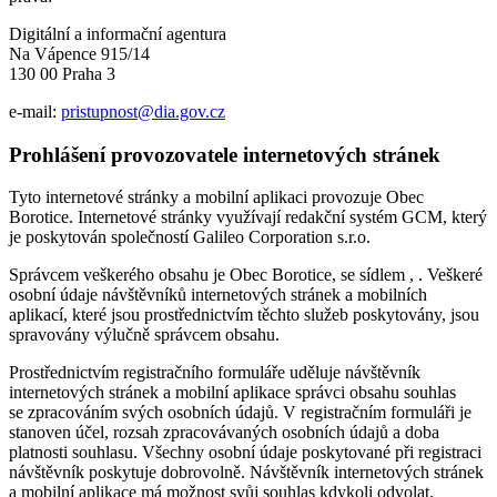
Digitální a informační agentura
Na Vápence 915/14
130 00 Praha 3
e-mail:
pristupnost@dia.gov.cz
Prohlášení provozovatele internetových stránek
Tyto internetové stránky a mobilní aplikaci provozuje Obec
Borotice. Internetové stránky využívají redakční systém GCM, který
je poskytován společností Galileo Corporation s.r.o.
Správcem veškerého obsahu je Obec Borotice, se sídlem , . Veškeré
osobní údaje návštěvníků internetových stránek a mobilních
aplikací, které jsou prostřednictvím těchto služeb poskytovány, jsou
spravovány výlučně správcem obsahu.
Prostřednictvím registračního formuláře uděluje návštěvník
internetových stránek a mobilní aplikace správci obsahu souhlas
se zpracováním svých osobních údajů. V registračním formuláři je
stanoven účel, rozsah zpracovávaných osobních údajů a doba
platnosti souhlasu. Všechny osobní údaje poskytované při registraci
návštěvník poskytuje dobrovolně. Návštěvník internetových stránek
a mobilní aplikace má možnost svůj souhlas kdykoli odvolat.