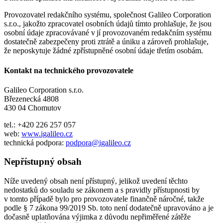
Provozovatel redakčního systému, společnost Galileo Corporation
s.r.o., jakožto zpracovatel osobních údajů tímto prohlašuje, že jsou
osobní údaje zpracovávané v jí provozovaném redakčním systému
dostatečně zabezpečeny proti ztrátě a úniku a zároveň prohlašuje,
že neposkytuje žádné zpřístupněné osobní údaje třetím osobám.
Kontakt na technického provozovatele
Galileo Corporation s.r.o.
Březenecká 4808
430 04 Chomutov
tel.: +420 226 257 057
web:
www.igalileo.cz
technická podpora:
podpora@igalileo.cz
Nepřístupný obsah
Níže uvedený obsah není přístupný, jelikož uvedení těchto
nedostatků do souladu se zákonem a s pravidly přístupnosti by
v tomto případě bylo pro provozovatele finančně náročné, takže
podle § 7 zákona 99/2019 Sb. toto není dodatečně upravováno a je
dočasně uplatňována výjimka z důvodu nepřiměřené zátěže