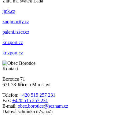
Zítra má svátek
Lada
jmk.cz
znojmocity.cz
paleni.izscr.cz
krizport.cz
krizport.cz
Kontakt
Borotice 71
671 78 Jiřice u Miroslavi
Telefon:
+420 515 257 231
Fax:
+420 515 257 231
E-mail:
obec.borotice@seznam.cz
Datová schránka u7yazx5