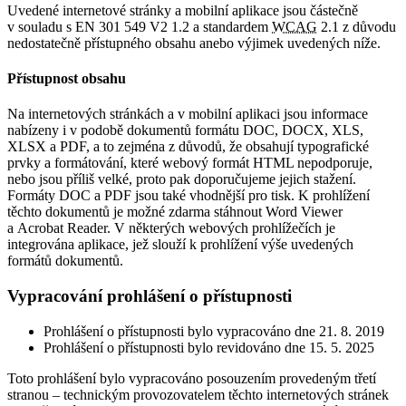
Uvedené internetové stránky a mobilní aplikace jsou částečně
v souladu s EN 301 549 V2 1.2 a standardem
WCAG
2.1 z důvodu
nedostatečně přístupného obsahu anebo výjimek uvedených níže.
Přístupnost obsahu
Na internetových stránkách a v mobilní aplikaci jsou informace
nabízeny i v podobě dokumentů formátu DOC, DOCX, XLS,
XLSX a PDF, a to zejména z důvodů, že obsahují typografické
prvky a formátování, které webový formát HTML nepodporuje,
nebo jsou příliš velké, proto pak doporučujeme jejich stažení.
Formáty DOC a PDF jsou také vhodnější pro tisk. K prohlížení
těchto dokumentů je možné zdarma stáhnout Word Viewer
a Acrobat Reader. V některých webových prohlížečích je
integrována aplikace, jež slouží k prohlížení výše uvedených
formátů dokumentů.
Vypracování prohlášení o přístupnosti
Prohlášení o přístupnosti bylo vypracováno dne 21. 8. 2019
Prohlášení o přístupnosti bylo revidováno dne 15. 5. 2025
Toto prohlášení bylo vypracováno posouzením provedeným třetí
stranou – technickým provozovatelem těchto internetových stránek