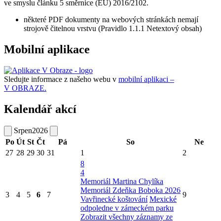
ve smyslu článku 5 směrnice (EU) 2016/2102.
některé PDF dokumenty na webových stránkách nemají
strojově čitelnou vrstvu (Pravidlo 1.1.1 Netextový obsah)
Mobilní aplikace
Sledujte informace z našeho webu v
mobilní aplikaci –
V OBRAZE.
Kalendář akcí
Srpen
2026
Po
Út
St
Čt
Pá
So
Ne
27
28
29
30
31
1
2
8
4
Memoriál Martina Chylíka
Memoriál Zdeňka Boboka 2026
3
4
5
6
7
9
Vavřinecké koštování
Mexické
odpoledne v zámeckém parku
Zobrazit všechny záznamy ze