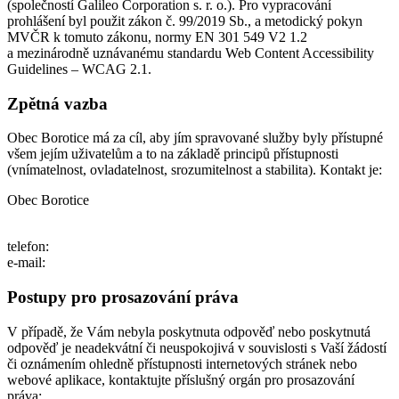
(společností Galileo Corporation s. r. o.). Pro vypracování
prohlášení byl použit zákon č. 99/2019 Sb., a metodický pokyn
MVČR k tomuto zákonu, normy EN 301 549 V2 1.2
a mezinárodně uznávanému standardu Web Content Accessibility
Guidelines – WCAG 2.1.
Zpětná vazba
Obec Borotice má za cíl, aby jím spravované služby byly přístupné
všem jejím uživatelům a to na základě principů přístupnosti
(vnímatelnost, ovladatelnost, srozumitelnost a stabilita). Kontakt je:
Obec Borotice
telefon:
e-mail:
Postupy pro prosazování práva
V případě, že Vám nebyla poskytnuta odpověď nebo poskytnutá
odpověď je neadekvátní či neuspokojivá v souvislosti s Vaší žádostí
či oznámením ohledně přístupnosti internetových stránek nebo
webové aplikace, kontaktujte příslušný orgán pro prosazování
práva: