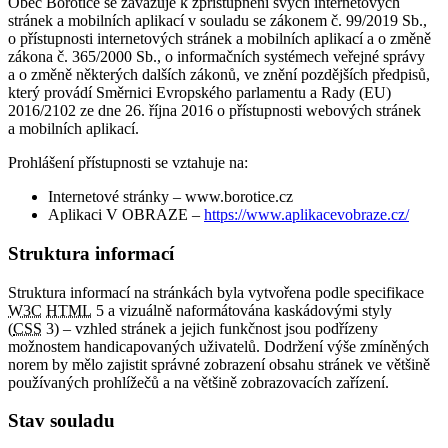
Obec Borotice se zavazuje k zpřístupnění svých internetových
stránek a mobilních aplikací v souladu se zákonem č. 99/2019 Sb.,
o přístupnosti internetových stránek a mobilních aplikací a o změně
zákona č. 365/2000 Sb., o informačních systémech veřejné správy
a o změně některých dalších zákonů, ve znění pozdějších předpisů,
který provádí Směrnici Evropského parlamentu a Rady (EU)
2016/2102 ze dne 26. října 2016 o přístupnosti webových stránek
a mobilních aplikací.
Prohlášení přístupnosti se vztahuje na:
Internetové stránky – www.borotice.cz
Aplikaci V OBRAZE –
https://www.aplikacevobraze.cz/
Struktura informací
Struktura informací na stránkách byla vytvořena podle specifikace
W3C
HTML
5 a vizuálně naformátována kaskádovými styly
(
CSS
3) – vzhled stránek a jejich funkčnost jsou podřízeny
možnostem handicapovaných uživatelů. Dodržení výše zmíněných
norem by mělo zajistit správné zobrazení obsahu stránek ve většině
používaných prohlížečů a na většině zobrazovacích zařízení.
Stav souladu