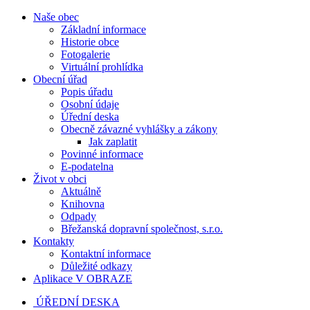
Naše obec
Základní informace
Historie obce
Fotogalerie
Virtuální prohlídka
Obecní úřad
Popis úřadu
Osobní údaje
Úřední deska
Obecně závazné vyhlášky a zákony
Jak zaplatit
Povinné informace
E-podatelna
Život v obci
Aktuálně
Knihovna
Odpady
Břežanská dopravní společnost, s.r.o.
Kontakty
Kontaktní informace
Důležité odkazy
Aplikace V OBRAZE
ÚŘEDNÍ DESKA