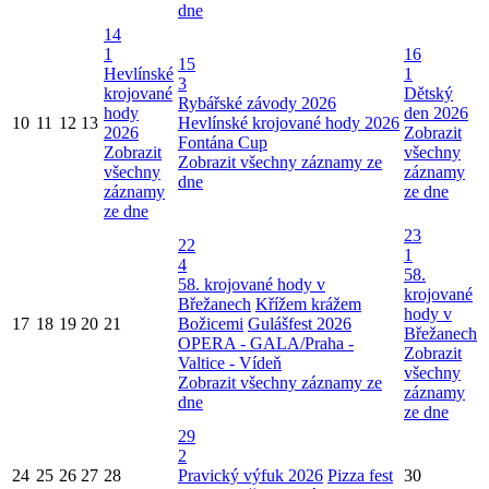
dne
14
1
16
15
Hevlínské
1
3
krojované
Dětský
Rybářské závody 2026
hody
den 2026
10
11
12
13
Hevlínské krojované hody 2026
2026
Zobrazit
Fontána Cup
Zobrazit
všechny
Zobrazit všechny záznamy ze
všechny
záznamy
dne
záznamy
ze dne
ze dne
23
22
1
4
58.
58. krojované hody v
krojované
Břežanech
Křížem krážem
hody v
17
18
19
20
21
Božicemi
Gulášfest 2026
Břežanech
OPERA - GALA/Praha -
Zobrazit
Valtice - Vídeň
všechny
Zobrazit všechny záznamy ze
záznamy
dne
ze dne
29
2
24
25
26
27
28
Pravický výfuk 2026
Pizza fest
30