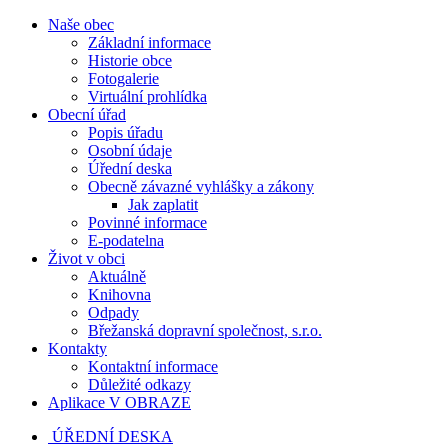
Naše obec
Základní informace
Historie obce
Fotogalerie
Virtuální prohlídka
Obecní úřad
Popis úřadu
Osobní údaje
Úřední deska
Obecně závazné vyhlášky a zákony
Jak zaplatit
Povinné informace
E-podatelna
Život v obci
Aktuálně
Knihovna
Odpady
Břežanská dopravní společnost, s.r.o.
Kontakty
Kontaktní informace
Důležité odkazy
Aplikace V OBRAZE
ÚŘEDNÍ DESKA