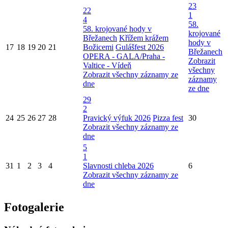
23
22
1
4
58.
58. krojované hody v
krojované
Břežanech
Křížem krážem
hody v
17
18
19
20
21
Božicemi
Gulášfest 2026
Břežanech
OPERA - GALA/Praha -
Zobrazit
Valtice - Vídeň
všechny
Zobrazit všechny záznamy ze
záznamy
dne
ze dne
29
2
24
25
26
27
28
Pravický výfuk 2026
Pizza fest
30
Zobrazit všechny záznamy ze
dne
5
1
31
1
2
3
4
Slavnosti chleba 2026
6
Zobrazit všechny záznamy ze
dne
Fotogalerie