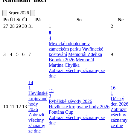
Srpen
2026
Po
Út
St
Čt
Pá
So
Ne
27
28
29
30
31
1
2
8
4
Mexické odpoledne v
zámeckém parku
Vavřinecké
3
4
5
6
7
koštování
Memoriál Zdeňka
9
Boboka 2026
Memoriál
Martina Chylíka
Zobrazit všechny záznamy ze
dne
14
1
16
15
Hevlínské
1
3
krojované
Dětský
Rybářské závody 2026
hody
den 2026
10
11
12
13
Hevlínské krojované hody 2026
2026
Zobrazit
Fontána Cup
Zobrazit
všechny
Zobrazit všechny záznamy ze
všechny
záznamy
dne
záznamy
ze dne
ze dne