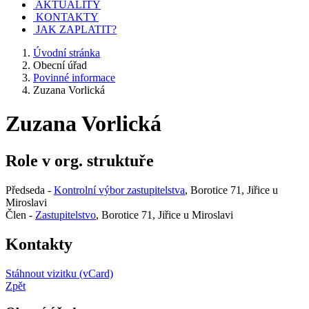
AKTUALITY
KONTAKTY
JAK ZAPLATIT?
Úvodní stránka
Obecní úřad
Povinné informace
Zuzana Vorlická
Zuzana Vorlická
Role v org. struktuře
Předseda -
Kontrolní výbor zastupitelstva
, Borotice 71, Jiřice u
Miroslavi
Člen -
Zastupitelstvo
, Borotice 71, Jiřice u Miroslavi
Kontakty
Stáhnout vizitku (vCard)
Zpět