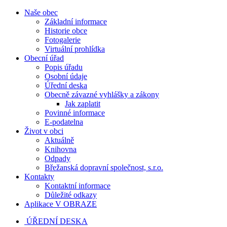
Naše obec
Základní informace
Historie obce
Fotogalerie
Virtuální prohlídka
Obecní úřad
Popis úřadu
Osobní údaje
Úřední deska
Obecně závazné vyhlášky a zákony
Jak zaplatit
Povinné informace
E-podatelna
Život v obci
Aktuálně
Knihovna
Odpady
Břežanská dopravní společnost, s.r.o.
Kontakty
Kontaktní informace
Důležité odkazy
Aplikace V OBRAZE
ÚŘEDNÍ DESKA