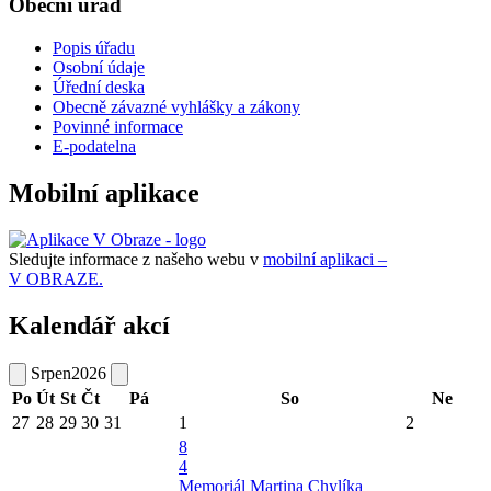
Obecní úřad
Popis úřadu
Osobní údaje
Úřední deska
Obecně závazné vyhlášky a zákony
Povinné informace
E-podatelna
Mobilní aplikace
Sledujte informace z našeho webu v
mobilní aplikaci –
V OBRAZE.
Kalendář akcí
Srpen
2026
Po
Út
St
Čt
Pá
So
Ne
27
28
29
30
31
1
2
8
4
Memoriál Martina Chylíka