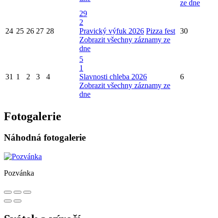
ze dne
29
2
24
25
26
27
28
Pravický výfuk 2026
Pizza fest
30
Zobrazit všechny záznamy ze
dne
5
1
31
1
2
3
4
Slavnosti chleba 2026
6
Zobrazit všechny záznamy ze
dne
Fotogalerie
Náhodná fotogalerie
Pozvánka