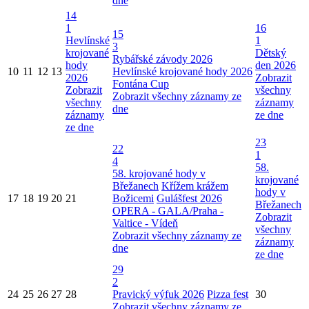
dne
14
1
16
15
Hevlínské
1
3
krojované
Dětský
Rybářské závody 2026
hody
den 2026
10
11
12
13
Hevlínské krojované hody 2026
2026
Zobrazit
Fontána Cup
Zobrazit
všechny
Zobrazit všechny záznamy ze
všechny
záznamy
dne
záznamy
ze dne
ze dne
23
22
1
4
58.
58. krojované hody v
krojované
Břežanech
Křížem krážem
hody v
17
18
19
20
21
Božicemi
Gulášfest 2026
Břežanech
OPERA - GALA/Praha -
Zobrazit
Valtice - Vídeň
všechny
Zobrazit všechny záznamy ze
záznamy
dne
ze dne
29
2
24
25
26
27
28
Pravický výfuk 2026
Pizza fest
30
Zobrazit všechny záznamy ze