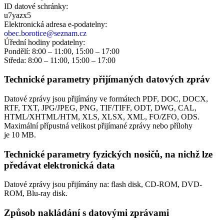
ID datové schránky:
u7yazx5
Elektronická adresa e‑podatelny:
obec.borotice@seznam.cz
Úřední hodiny podatelny:
Pondělí: 8:00 – 11:00, 15:00 – 17:00
Středa: 8:00 – 11:00, 15:00 – 17:00
Technické parametry přijímaných datových zpráv
Datové zprávy jsou přijímány ve formátech
PDF, DOC, DOCX,
RTF, TXT, JPG/JPEG, PNG, TIF/TIFF, ODT, DWG, CAL,
HTML/XHTML/HTM, XLS, XLSX, XML, FO/ZFO, ODS.
Maximální přípustná velikost přijímané zprávy nebo přílohy
je
10 MB
.
Technické parametry fyzických nosičů, na nichž lze
předávat elektronická data
Datové zprávy jsou přijímány na:
flash disk, CD-ROM, DVD-
ROM, Blu-ray disk.
Způsob nakládání s datovými zprávami