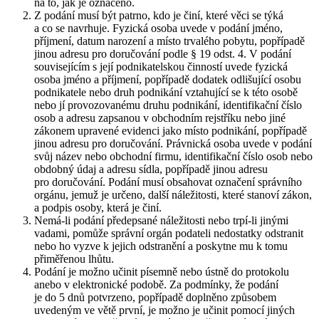
na to, jak je označeno.
Z podání musí být patrno, kdo je činí, které věci se týká
a co se navrhuje. Fyzická osoba uvede v podání jméno,
příjmení, datum narození a místo trvalého pobytu, popřípadě
jinou adresu pro doručování podle § 19 odst. 4. V podání
souvisejícím s její podnikatelskou činností uvede fyzická
osoba jméno a příjmení, popřípadě dodatek odlišující osobu
podnikatele nebo druh podnikání vztahující se k této osobě
nebo jí provozovanému druhu podnikání, identifikační číslo
osob a adresu zapsanou v obchodním rejstříku nebo jiné
zákonem upravené evidenci jako místo podnikání, popřípadě
jinou adresu pro doručování. Právnická osoba uvede v podání
svůj název nebo obchodní firmu, identifikační číslo osob nebo
obdobný údaj a adresu sídla, popřípadě jinou adresu
pro doručování. Podání musí obsahovat označení správního
orgánu, jemuž je určeno, další náležitosti, které stanoví zákon,
a podpis osoby, která je činí.
Nemá-li podání předepsané náležitosti nebo trpí-li jinými
vadami, pomůže správní orgán podateli nedostatky odstranit
nebo ho vyzve k jejich odstranění a poskytne mu k tomu
přiměřenou lhůtu.
Podání je možno učinit písemně nebo ústně do protokolu
anebo v elektronické podobě. Za podmínky, že podání
je do 5 dnů potvrzeno, popřípadě doplněno způsobem
uvedeným ve větě první, je možno je učinit pomocí jiných