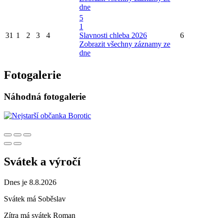
dne
5
1
31
1
2
3
4
Slavnosti chleba 2026
6
Zobrazit všechny záznamy ze
dne
Fotogalerie
Náhodná fotogalerie
Svátek a výročí
Dnes je 8.8.2026
Svátek má
Soběslav
Zítra má svátek
Roman