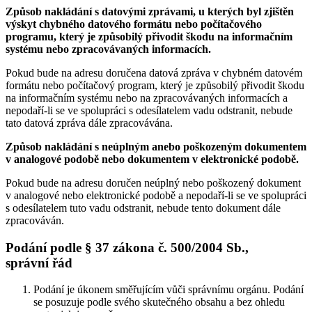
Způsob nakládání s datovými zprávami, u kterých byl zjištěn
výskyt chybného datového formátu nebo počítačového
programu, který je způsobilý přivodit škodu na informačním
systému nebo zpracovávaných informacích.
Pokud bude na adresu doručena datová zpráva v chybném datovém
formátu nebo počítačový program, který je způsobilý přivodit škodu
na informačním systému nebo na zpracovávaných informacích a
nepodaří-li se ve spolupráci s odesílatelem vadu odstranit, nebude
tato datová zpráva dále zpracovávána.
Způsob nakládání s neúplným anebo poškozeným dokumentem
v analogové podobě nebo dokumentem v elektronické podobě.
Pokud bude na adresu doručen neúplný nebo poškozený dokument
v analogové nebo elektronické podobě a nepodaří-li se ve spolupráci
s odesílatelem tuto vadu odstranit, nebude tento dokument dále
zpracováván.
Podání podle § 37 zákona č. 500/2004 Sb.,
správní řád
Podání je úkonem směřujícím vůči správnímu orgánu. Podání
se posuzuje podle svého skutečného obsahu a bez ohledu