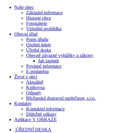
Naše obec
Základní informace
Historie obce
Fotogalerie
Virtuální prohlídka
Obecní úřad
Popis úřadu
Osobní údaje
Úřední deska
Obecně závazné vyhlášky a zákony
Jak zaplatit
Povinné informace
E-podatelna
Život v obci
Aktuálně
Knihovna
Odpady
Břežanská dopravní společnost, s.r.o.
Kontakty
Kontaktní informace
Důležité odkazy
Aplikace V OBRAZE
ÚŘEDNÍ DESKA