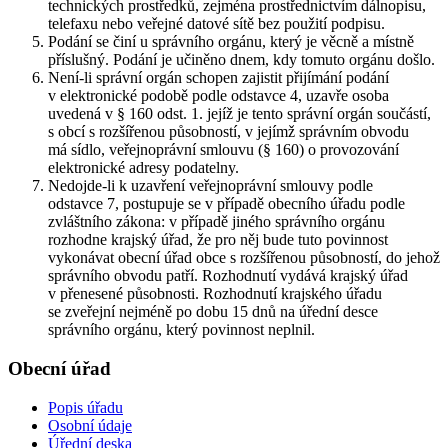
technických prostředků, zejména prostřednictvím dálnopisu,
telefaxu nebo veřejné datové sítě bez použití podpisu.
Podání se činí u správního orgánu, který je věcně a místně
příslušný. Podání je učiněno dnem, kdy tomuto orgánu došlo.
Není-li správní orgán schopen zajistit přijímání podání
v elektronické podobě podle odstavce 4, uzavře osoba
uvedená v § 160 odst. 1. jejíž je tento správní orgán součástí,
s obcí s rozšířenou působností, v jejímž správním obvodu
má sídlo, veřejnoprávní smlouvu (§ 160) o provozování
elektronické adresy podatelny.
Nedojde-li k uzavření veřejnoprávní smlouvy podle
odstavce 7, postupuje se v případě obecního úřadu podle
zvláštního zákona: v případě jiného správního orgánu
rozhodne krajský úřad, že pro něj bude tuto povinnost
vykonávat obecní úřad obce s rozšířenou působností, do jehož
správního obvodu patří. Rozhodnutí vydává krajský úřad
v přenesené působnosti. Rozhodnutí krajského úřadu
se zveřejní nejméně po dobu 15 dnů na úřední desce
správního orgánu, který povinnost neplnil.
Obecní úřad
Popis úřadu
Osobní údaje
Úřední deska