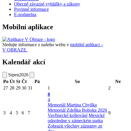
Obecně závazné vyhlášky a zákony
Povinné informace
E-podatelna
Mobilní aplikace
Sledujte informace z našeho webu v
mobilní aplikaci –
V OBRAZE.
Kalendář akcí
Srpen
2026
Po
Út
St
Čt
Pá
So
Ne
27
28
29
30
31
1
2
8
4
Memoriál Martina Chylíka
Memoriál Zdeňka Boboka 2026
3
4
5
6
7
9
Vavřinecké koštování
Mexické
odpoledne v zámeckém parku
Zobrazit všechny záznamy ze