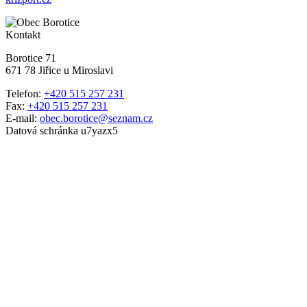
Kontakt
Borotice 71
671 78 Jiřice u Miroslavi
Telefon:
+420 515 257 231
Fax:
+420 515 257 231
E-mail:
obec.borotice@seznam.cz
Datová schránka u7yazx5