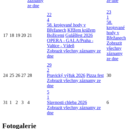
záznamy
ze dne
ze dne
23
22
1
4
58.
58. krojované hody v
krojované
Břežanech
Křížem krážem
hody v
17
18
19
20
21
Božicemi
Gulášfest 2026
Břežanech
OPERA - GALA/Praha -
Zobrazit
Valtice - Vídeň
všechny
Zobrazit všechny záznamy ze
záznamy
dne
ze dne
29
2
24
25
26
27
28
Pravický výfuk 2026
Pizza fest
30
Zobrazit všechny záznamy ze
dne
5
1
31
1
2
3
4
Slavnosti chleba 2026
6
Zobrazit všechny záznamy ze
dne
Fotogalerie