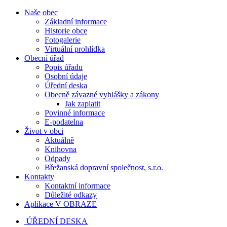
Naše obec
Základní informace
Historie obce
Fotogalerie
Virtuální prohlídka
Obecní úřad
Popis úřadu
Osobní údaje
Úřední deska
Obecně závazné vyhlášky a zákony
Jak zaplatit
Povinné informace
E-podatelna
Život v obci
Aktuálně
Knihovna
Odpady
Břežanská dopravní společnost, s.r.o.
Kontakty
Kontaktní informace
Důležité odkazy
Aplikace V OBRAZE
ÚŘEDNÍ DESKA