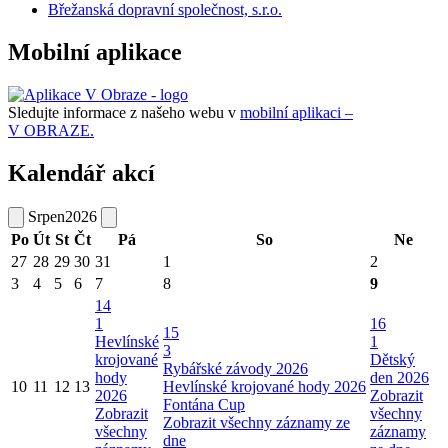
Břežanská dopravní společnost, s.r.o.
Mobilní aplikace
Sledujte informace z našeho webu v
mobilní aplikaci –
V OBRAZE.
Kalendář akcí
Srpen
2026
Po
Út
St
Čt
Pá
So
Ne
27
28
29
30
31
1
2
3
4
5
6
7
8
9
14
1
16
15
Hevlínské
1
3
krojované
Dětský
Rybářské závody 2026
hody
den 2026
10
11
12
13
Hevlínské krojované hody 2026
2026
Zobrazit
Fontána Cup
Zobrazit
všechny
Zobrazit všechny záznamy ze
všechny
záznamy
dne